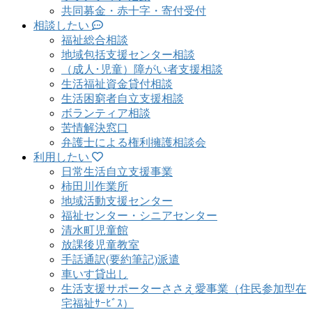
共同募金・赤十字・寄付受付
相談したい
福祉総合相談
地域包括支援センター相談
（成人･児童）障がい者支援相談
生活福祉資金貸付相談
生活困窮者自立支援相談
ボランティア相談
苦情解決窓口
弁護士による権利擁護相談会
利用したい
日常生活自立支援事業
柿田川作業所
地域活動支援センター
福祉センター・シニアセンター
清水町児童館
放課後児童教室
手話通訳(要約筆記)派遣
車いす貸出し
生活支援サポーターささえ愛事業（住民参加型在
宅福祉ｻｰﾋﾞｽ）