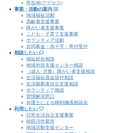
所在地(アクセス)
事業・活動の案内
地域福祉活動
高齢者支援事業
障がい者支援事業
こども・子育て支援事業
ボランティア活動
共同募金・赤十字・寄付受付
相談したい
福祉総合相談
地域包括支援センター相談
（成人･児童）障がい者支援相談
生活福祉資金貸付相談
生活困窮者自立支援相談
ボランティア相談
苦情解決窓口
弁護士による権利擁護相談会
利用したい
日常生活自立支援事業
柿田川作業所
地域活動支援センター