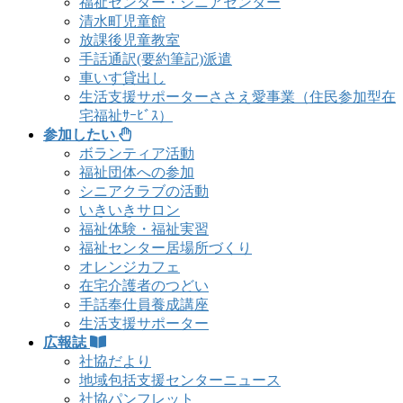
福祉センター・シニアセンター
清水町児童館
放課後児童教室
手話通訳(要約筆記)派遣
車いす貸出し
生活支援サポーターささえ愛事業（住民参加型在
宅福祉ｻｰﾋﾞｽ）
参加したい
ボランティア活動
福祉団体への参加
シニアクラブの活動
いきいきサロン
福祉体験・福祉実習
福祉センター居場所づくり
オレンジカフェ
在宅介護者のつどい
手話奉仕員養成講座
生活支援サポーター
広報誌
社協だより
地域包括支援センターニュース
社協パンフレット