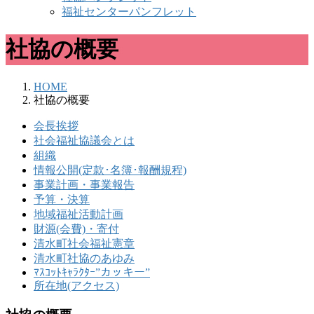
福祉センターパンフレット
社協の概要
HOME
社協の概要
会長挨拶
社会福祉協議会とは
組織
情報公開(定款･名簿･報酬規程)
事業計画・事業報告
予算・決算
地域福祉活動計画
財源(会費)・寄付
清水町社会福祉憲章
清水町社協のあゆみ
ﾏｽｺｯﾄｷｬﾗｸﾀｰ”カッキー”
所在地(アクセス)