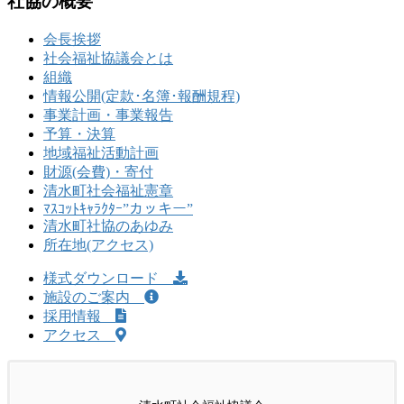
社協の概要
会長挨拶
社会福祉協議会とは
組織
情報公開(定款･名簿･報酬規程)
事業計画・事業報告
予算・決算
地域福祉活動計画
財源(会費)・寄付
清水町社会福祉憲章
ﾏｽｺｯﾄｷｬﾗｸﾀｰ”カッキー”
清水町社協のあゆみ
所在地(アクセス)
様式ダウンロード
施設のご案内
採用情報
アクセス