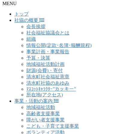
MENU
トップ
社協の概要
会長挨拶
社会福祉協議会とは
組織
情報公開(定款･名簿･報酬規程)
事業計画・事業報告
予算・決算
地域福祉活動計画
財源(会費)・寄付
清水町社会福祉憲章
清水町社協のあゆみ
ﾏｽｺｯﾄｷｬﾗｸﾀｰ”カッキー”
所在地(アクセス)
事業・活動の案内
地域福祉活動
高齢者支援事業
障がい者支援事業
こども・子育て支援事業
ボランティア活動