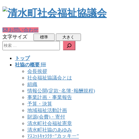
お問い合わせ
文字サイズ
検索
トップ
社協の概要
会長挨拶
社会福祉協議会とは
組織
情報公開(定款･名簿･報酬規程)
事業計画・事業報告
予算・決算
地域福祉活動計画
財源(会費)・寄付
清水町社会福祉憲章
清水町社協のあゆみ
ﾏｽｺｯﾄｷｬﾗｸﾀｰ”カッキー”