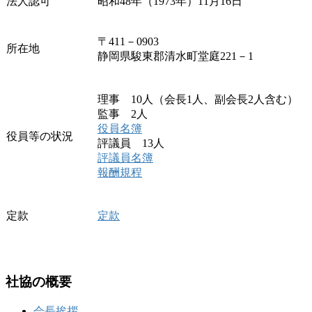
法人認可
昭和48年（1973年）11月16日
〒411－0903
所在地
静岡県駿東郡清水町堂庭221－1
理事 10人（会長1人、副会長2人含む）
監事 2人
役員名簿
役員等の状況
評議員 13人
評議員名簿
報酬規程
定款
定款
社協の概要
会長挨拶