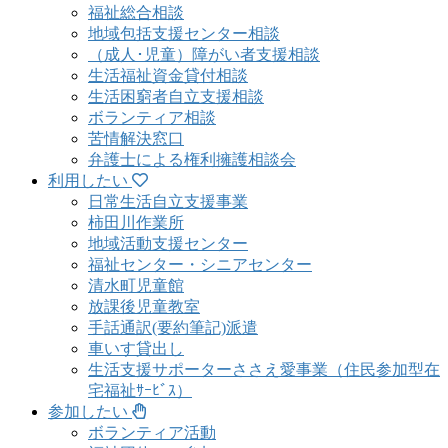
福祉総合相談
地域包括支援センター相談
（成人･児童）障がい者支援相談
生活福祉資金貸付相談
生活困窮者自立支援相談
ボランティア相談
苦情解決窓口
弁護士による権利擁護相談会
利用したい
日常生活自立支援事業
柿田川作業所
地域活動支援センター
福祉センター・シニアセンター
清水町児童館
放課後児童教室
手話通訳(要約筆記)派遣
車いす貸出し
生活支援サポーターささえ愛事業（住民参加型在
宅福祉ｻｰﾋﾞｽ）
参加したい
ボランティア活動