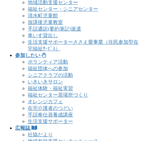
地域活動支援センター
福祉センター・シニアセンター
清水町児童館
放課後児童教室
手話通訳(要約筆記)派遣
車いす貸出し
生活支援サポーターささえ愛事業（住民参加型在
宅福祉ｻｰﾋﾞｽ）
参加したい
ボランティア活動
福祉団体への参加
シニアクラブの活動
いきいきサロン
福祉体験・福祉実習
福祉センター居場所づくり
オレンジカフェ
在宅介護者のつどい
手話奉仕員養成講座
生活支援サポーター
広報誌
社協だより