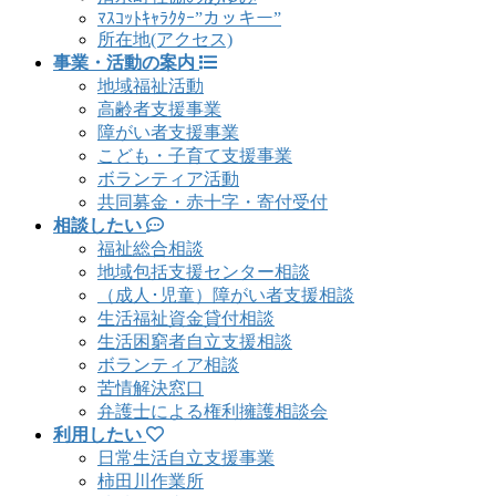
ﾏｽｺｯﾄｷｬﾗｸﾀｰ”カッキー”
所在地(アクセス)
事業・活動の案内
地域福祉活動
高齢者支援事業
障がい者支援事業
こども・子育て支援事業
ボランティア活動
共同募金・赤十字・寄付受付
相談したい
福祉総合相談
地域包括支援センター相談
（成人･児童）障がい者支援相談
生活福祉資金貸付相談
生活困窮者自立支援相談
ボランティア相談
苦情解決窓口
弁護士による権利擁護相談会
利用したい
日常生活自立支援事業
柿田川作業所