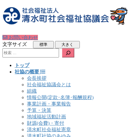
お問い合わせ
文字サイズ
検索
トップ
社協の概要
会長挨拶
社会福祉協議会とは
組織
情報公開(定款･名簿･報酬規程)
事業計画・事業報告
予算・決算
地域福祉活動計画
財源(会費)・寄付
清水町社会福祉憲章
清水町社協のあゆみ