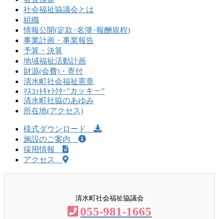
社会福祉協議会とは
組織
情報公開(定款･名簿･報酬規程)
事業計画・事業報告
予算・決算
地域福祉活動計画
財源(会費)・寄付
清水町社会福祉憲章
ﾏｽｺｯﾄｷｬﾗｸﾀｰ”カッキー”
清水町社協のあゆみ
所在地(アクセス)
様式ダウンロード
施設のご案内
採用情報
アクセス
清水町社会福祉協議会
055-981-1665