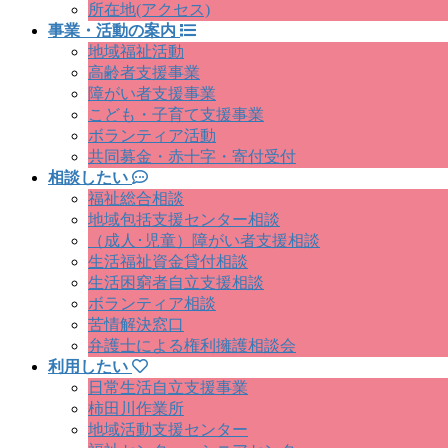
所在地(アクセス)
事業・活動の案内
地域福祉活動
高齢者支援事業
障がい者支援事業
こども・子育て支援事業
ボランティア活動
共同募金・赤十字・寄付受付
相談したい
福祉総合相談
地域包括支援センター相談
（成人･児童）障がい者支援相談
生活福祉資金貸付相談
生活困窮者自立支援相談
ボランティア相談
苦情解決窓口
弁護士による権利擁護相談会
利用したい
日常生活自立支援事業
柿田川作業所
地域活動支援センター