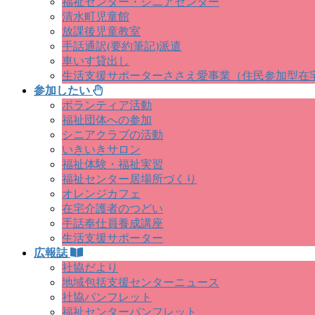
福祉センター・シニアセンター
清水町児童館
放課後児童教室
手話通訳(要約筆記)派遣
車いす貸出し
生活支援サポーターささえ愛事業（住民参加型在宅福
参加したい
ボランティア活動
福祉団体への参加
シニアクラブの活動
いきいきサロン
福祉体験・福祉実習
福祉センター居場所づくり
オレンジカフェ
在宅介護者のつどい
手話奉仕員養成講座
生活支援サポーター
広報誌
社協だより
地域包括支援センターニュース
社協パンフレット
福祉センターパンフレット