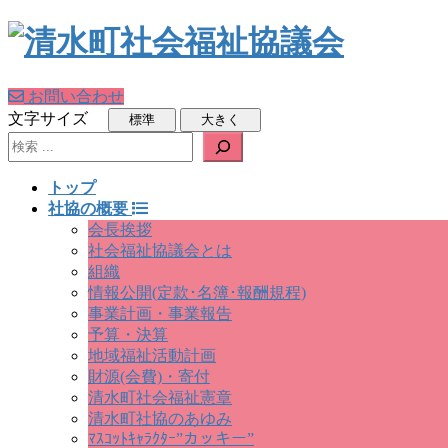
お問い合わせ
文字サイズ
検索
トップ
社協の概要
会長挨拶
社会福祉協議会とは
組織
情報公開(定款･名簿･報酬規程)
事業計画・事業報告
予算・決算
地域福祉活動計画
財源(会費)・寄付
清水町社会福祉憲章
清水町社協のあゆみ
ﾏｽｺｯﾄｷｬﾗｸﾀｰ”カッキー”