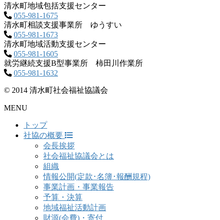
清水町地域包括支援センター
055-981-1675
清水町相談支援事業所 ゆうすい
055-981-1673
清水町地域活動支援センター
055-981-1605
就労継続支援B型事業所 柿田川作業所
055-981-1632
© 2014 清水町社会福祉協議会
MENU
トップ
社協の概要
会長挨拶
社会福祉協議会とは
組織
情報公開(定款･名簿･報酬規程)
事業計画・事業報告
予算・決算
地域福祉活動計画
財源(会費)・寄付