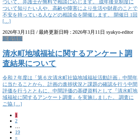
ついて、弁護士が無料で相談に応じます。 成年後見制度に
ついて知りたい人や、高齢や障害により生活や財産のことで
不安を持っている人などの相談会を開催します。 開催日 1回
[…]
2026年3月11日
/ 最終更新日時 :
2026年3月11日
syakyo-editor
新着情報
清水町地域福祉に関するアンケート調
査結果について
令和７年度は「第６次清水町社協地域福祉活動計画」中間年
に当たることから、計画の進捗状況と課題の確認を行う中間
評価を行うとともに、中間評価の基礎資料として『清水町地
域福祉に関するアンケート調査』を実施しました。 調査に
ご協 […]
固
1
投
固
2
定
稿
…
定
ペ
固
19
ペ
ー
の
»
定