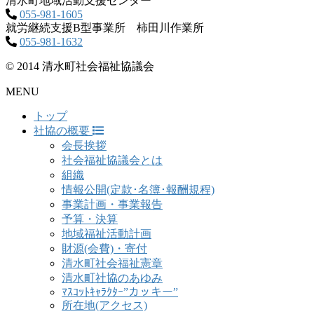
清水町地域活動支援センター
055-981-1605
就労継続支援B型事業所 柿田川作業所
055-981-1632
© 2014 清水町社会福祉協議会
MENU
トップ
社協の概要
会長挨拶
社会福祉協議会とは
組織
情報公開(定款･名簿･報酬規程)
事業計画・事業報告
予算・決算
地域福祉活動計画
財源(会費)・寄付
清水町社会福祉憲章
清水町社協のあゆみ
ﾏｽｺｯﾄｷｬﾗｸﾀｰ”カッキー”
所在地(アクセス)