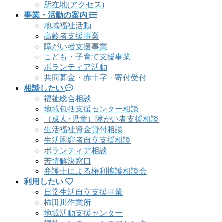
所在地(アクセス)
事業・活動の案内
地域福祉活動
高齢者支援事業
障がい者支援事業
こども・子育て支援事業
ボランティア活動
共同募金・赤十字・寄付受付
相談したい
福祉総合相談
地域包括支援センター相談
（成人･児童）障がい者支援相談
生活福祉資金貸付相談
生活困窮者自立支援相談
ボランティア相談
苦情解決窓口
弁護士による権利擁護相談会
利用したい
日常生活自立支援事業
柿田川作業所
地域活動支援センター