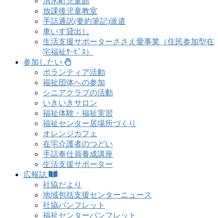
清水町児童館
放課後児童教室
手話通訳(要約筆記)派遣
車いす貸出し
生活支援サポーターささえ愛事業（住民参加型在
宅福祉ｻｰﾋﾞｽ）
参加したい
ボランティア活動
福祉団体への参加
シニアクラブの活動
いきいきサロン
福祉体験・福祉実習
福祉センター居場所づくり
オレンジカフェ
在宅介護者のつどい
手話奉仕員養成講座
生活支援サポーター
広報誌
社協だより
地域包括支援センターニュース
社協パンフレット
福祉センターパンフレット