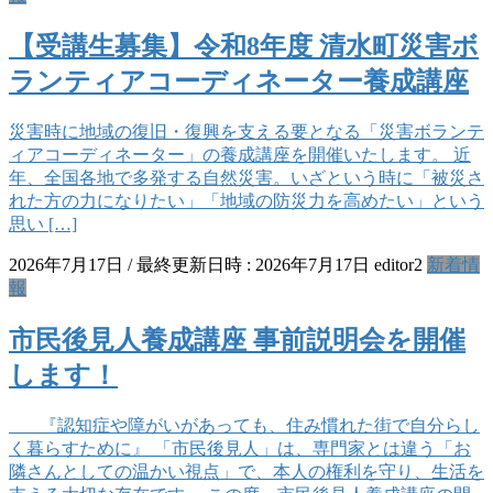
【受講生募集】令和8年度 清水町災害ボ
ランティアコーディネーター養成講座
災害時に地域の復旧・復興を支える要となる「災害ボランテ
ィアコーディネーター」の養成講座を開催いたします。 近
年、全国各地で多発する自然災害。いざという時に「被災さ
れた方の力になりたい」「地域の防災力を高めたい」という
思い […]
2026年7月17日
/ 最終更新日時 :
2026年7月17日
editor2
新着情
報
市民後見人養成講座 事前説明会を開催
します！
『認知症や障がいがあっても、住み慣れた街で自分らし
く暮らすために』 「市民後見人」は、専門家とは違う「お
隣さんとしての温かい視点」で、本人の権利を守り、生活を