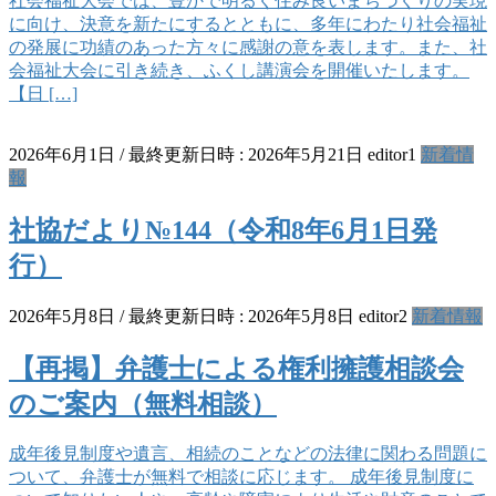
社会福祉大会では、豊かで明るく住み良いまちづくりの実現
に向け、決意を新たにするとともに、多年にわたり社会福祉
の発展に功績のあった方々に感謝の意を表します。また、社
会福祉大会に引き続き、ふくし講演会を開催いたします。
【日 […]
2026年6月1日
/ 最終更新日時 :
2026年5月21日
editor1
新着情
報
社協だより№144（令和8年6月1日発
行）
2026年5月8日
/ 最終更新日時 :
2026年5月8日
editor2
新着情報
【再掲】弁護士による権利擁護相談会
のご案内（無料相談）
成年後見制度や遺言、相続のことなどの法律に関わる問題に
ついて、弁護士が無料で相談に応じます。 成年後見制度に