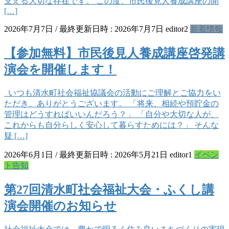
支える大切な存在です。 この度、市民後見人養成講座の開
[…]
2026年7月7日
/ 最終更新日時 :
2026年7月7日
editor2
新着情報
【参加無料】市民後見人養成講座啓発講
演会を開催します！
いつも清水町社会福祉協議会の活動にご理解とご協力をい
ただき、ありがとうございます。 「将来、相続や預貯金の
管理はどうすればいいんだろう？」 「自分や大切な人が、
これからも自分らしく安心して暮らすためには？」 そんな
疑 […]
2026年6月1日
/ 最終更新日時 :
2026年5月21日
editor1
イベン
ト告知
第27回清水町社会福祉大会・ふくし講
演会開催のお知らせ