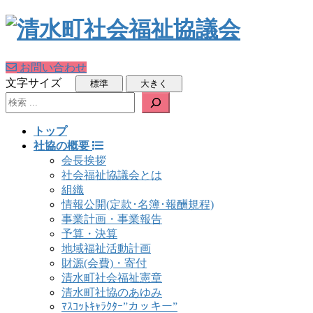
お問い合わせ
文字サイズ
検索
トップ
社協の概要
会長挨拶
社会福祉協議会とは
組織
情報公開(定款･名簿･報酬規程)
事業計画・事業報告
予算・決算
地域福祉活動計画
財源(会費)・寄付
清水町社会福祉憲章
清水町社協のあゆみ
ﾏｽｺｯﾄｷｬﾗｸﾀｰ”カッキー”