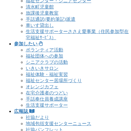
福祉センター・シニアセンター
清水町児童館
放課後児童教室
手話通訳(要約筆記)派遣
車いす貸出し
生活支援サポーターささえ愛事業（住民参加型在
宅福祉ｻｰﾋﾞｽ）
参加したい
ボランティア活動
福祉団体への参加
シニアクラブの活動
いきいきサロン
福祉体験・福祉実習
福祉センター居場所づくり
オレンジカフェ
在宅介護者のつどい
手話奉仕員養成講座
生活支援サポーター
広報誌
社協だより
地域包括支援センターニュース
社協パンフレット