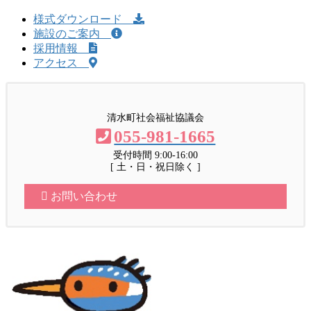
ー
ジ
ペ
ペ
ジ
様式ダウンロード
ー
施設のご案内
ー
ジ
採用情報
ジ
アクセス
送
り
清水町社会福祉協議会
055-981-1665
受付時間 9:00-16:00
[ 土・日・祝日除く ]
お問い合わせ