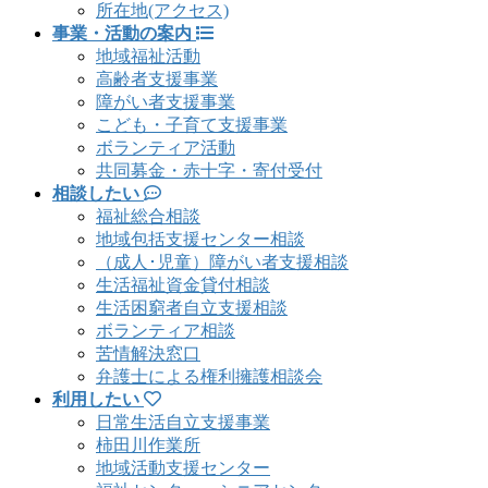
所在地(アクセス)
事業・活動の案内
地域福祉活動
高齢者支援事業
障がい者支援事業
こども・子育て支援事業
ボランティア活動
共同募金・赤十字・寄付受付
相談したい
福祉総合相談
地域包括支援センター相談
（成人･児童）障がい者支援相談
生活福祉資金貸付相談
生活困窮者自立支援相談
ボランティア相談
苦情解決窓口
弁護士による権利擁護相談会
利用したい
日常生活自立支援事業
柿田川作業所
地域活動支援センター