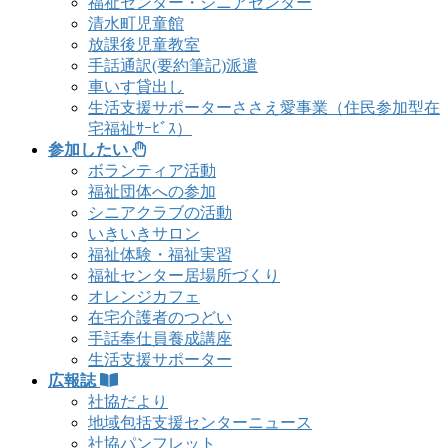
福祉センター・シニアセンター
清水町児童館
放課後児童教室
手話通訳(要約筆記)派遣
車いす貸出し
生活支援サポーターささえ愛事業（住民参加型在
宅福祉ｻｰﾋﾞｽ）
参加したい
ボランティア活動
福祉団体への参加
シニアクラブの活動
いきいきサロン
福祉体験・福祉実習
福祉センター居場所づくり
オレンジカフェ
在宅介護者のつどい
手話奉仕員養成講座
生活支援サポーター
広報誌
社協だより
地域包括支援センターニュース
社協パンフレット