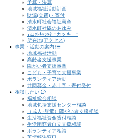
予算・決算
地域福祉活動計画
財源(会費)・寄付
清水町社会福祉憲章
清水町社協のあゆみ
ﾏｽｺｯﾄｷｬﾗｸﾀｰ”カッキー”
所在地(アクセス)
事業・活動の案内
地域福祉活動
高齢者支援事業
障がい者支援事業
こども・子育て支援事業
ボランティア活動
共同募金・赤十字・寄付受付
相談したい
福祉総合相談
地域包括支援センター相談
（成人･児童）障がい者支援相談
生活福祉資金貸付相談
生活困窮者自立支援相談
ボランティア相談
苦情解決窓口