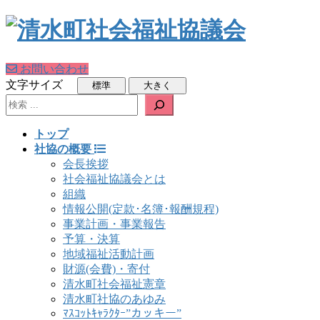
お問い合わせ
文字サイズ
検索
トップ
社協の概要
会長挨拶
社会福祉協議会とは
組織
情報公開(定款･名簿･報酬規程)
事業計画・事業報告
予算・決算
地域福祉活動計画
財源(会費)・寄付
清水町社会福祉憲章
清水町社協のあゆみ
ﾏｽｺｯﾄｷｬﾗｸﾀｰ”カッキー”