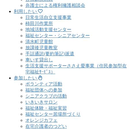
弁護士による権利擁護相談会
利用したい
日常生活自立支援事業
柿田川作業所
地域活動支援センター
福祉センター・シニアセンター
清水町児童館
放課後児童教室
手話通訳(要約筆記)派遣
車いす貸出し
生活支援サポーターささえ愛事業（住民参加型在
宅福祉ｻｰﾋﾞｽ）
参加したい
ボランティア活動
福祉団体への参加
シニアクラブの活動
いきいきサロン
福祉体験・福祉実習
福祉センター居場所づくり
オレンジカフェ
在宅介護者のつどい