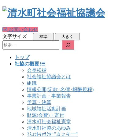
お問い合わせ
文字サイズ
検索
トップ
社協の概要
会長挨拶
社会福祉協議会とは
組織
情報公開(定款･名簿･報酬規程)
事業計画・事業報告
予算・決算
地域福祉活動計画
財源(会費)・寄付
清水町社会福祉憲章
清水町社協のあゆみ
ﾏｽｺｯﾄｷｬﾗｸﾀｰ”カッキー”