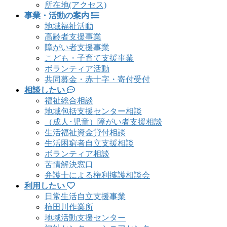
所在地(アクセス)
事業・活動の案内
地域福祉活動
高齢者支援事業
障がい者支援事業
こども・子育て支援事業
ボランティア活動
共同募金・赤十字・寄付受付
相談したい
福祉総合相談
地域包括支援センター相談
（成人･児童）障がい者支援相談
生活福祉資金貸付相談
生活困窮者自立支援相談
ボランティア相談
苦情解決窓口
弁護士による権利擁護相談会
利用したい
日常生活自立支援事業
柿田川作業所
地域活動支援センター