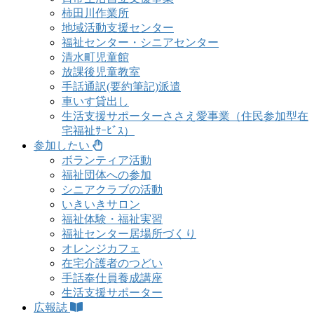
柿田川作業所
地域活動支援センター
福祉センター・シニアセンター
清水町児童館
放課後児童教室
手話通訳(要約筆記)派遣
車いす貸出し
生活支援サポーターささえ愛事業（住民参加型在
宅福祉ｻｰﾋﾞｽ）
参加したい
ボランティア活動
福祉団体への参加
シニアクラブの活動
いきいきサロン
福祉体験・福祉実習
福祉センター居場所づくり
オレンジカフェ
在宅介護者のつどい
手話奉仕員養成講座
生活支援サポーター
広報誌