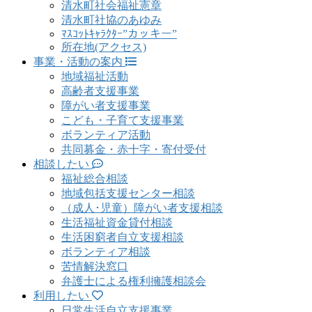
清水町社会福祉憲章
清水町社協のあゆみ
ﾏｽｺｯﾄｷｬﾗｸﾀｰ”カッキー”
所在地(アクセス)
事業・活動の案内
地域福祉活動
高齢者支援事業
障がい者支援事業
こども・子育て支援事業
ボランティア活動
共同募金・赤十字・寄付受付
相談したい
福祉総合相談
地域包括支援センター相談
（成人･児童）障がい者支援相談
生活福祉資金貸付相談
生活困窮者自立支援相談
ボランティア相談
苦情解決窓口
弁護士による権利擁護相談会
利用したい
日常生活自立支援事業