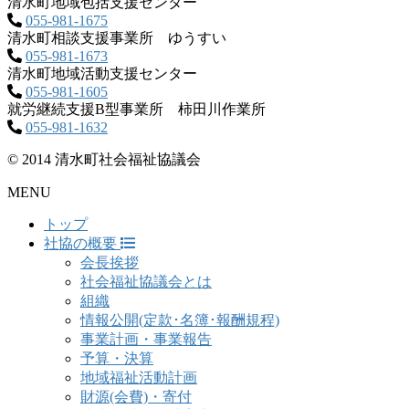
清水町地域包括支援センター
055-981-1675
清水町相談支援事業所 ゆうすい
055-981-1673
清水町地域活動支援センター
055-981-1605
就労継続支援B型事業所 柿田川作業所
055-981-1632
© 2014 清水町社会福祉協議会
MENU
トップ
社協の概要
会長挨拶
社会福祉協議会とは
組織
情報公開(定款･名簿･報酬規程)
事業計画・事業報告
予算・決算
地域福祉活動計画
財源(会費)・寄付