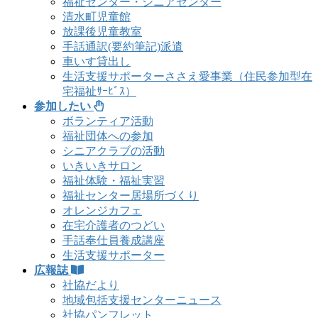
福祉センター・シニアセンター
清水町児童館
放課後児童教室
手話通訳(要約筆記)派遣
車いす貸出し
生活支援サポーターささえ愛事業（住民参加型在
宅福祉ｻｰﾋﾞｽ）
参加したい
ボランティア活動
福祉団体への参加
シニアクラブの活動
いきいきサロン
福祉体験・福祉実習
福祉センター居場所づくり
オレンジカフェ
在宅介護者のつどい
手話奉仕員養成講座
生活支援サポーター
広報誌
社協だより
地域包括支援センターニュース
社協パンフレット