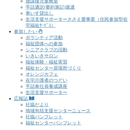
放課後児童教室
手話通訳(要約筆記)派遣
車いす貸出し
生活支援サポーターささえ愛事業（住民参加型在
宅福祉ｻｰﾋﾞｽ）
参加したい
ボランティア活動
福祉団体への参加
シニアクラブの活動
いきいきサロン
福祉体験・福祉実習
福祉センター居場所づくり
オレンジカフェ
在宅介護者のつどい
手話奉仕員養成講座
生活支援サポーター
広報誌
社協だより
地域包括支援センターニュース
社協パンフレット
福祉センターパンフレット