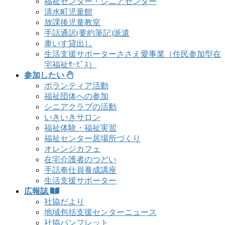
福祉センター・シニアセンター
清水町児童館
放課後児童教室
手話通訳(要約筆記)派遣
車いす貸出し
生活支援サポーターささえ愛事業（住民参加型在
宅福祉ｻｰﾋﾞｽ）
参加したい
ボランティア活動
福祉団体への参加
シニアクラブの活動
いきいきサロン
福祉体験・福祉実習
福祉センター居場所づくり
オレンジカフェ
在宅介護者のつどい
手話奉仕員養成講座
生活支援サポーター
広報誌
社協だより
地域包括支援センターニュース
社協パンフレット