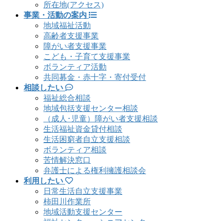
所在地(アクセス)
事業・活動の案内
地域福祉活動
高齢者支援事業
障がい者支援事業
こども・子育て支援事業
ボランティア活動
共同募金・赤十字・寄付受付
相談したい
福祉総合相談
地域包括支援センター相談
（成人･児童）障がい者支援相談
生活福祉資金貸付相談
生活困窮者自立支援相談
ボランティア相談
苦情解決窓口
弁護士による権利擁護相談会
利用したい
日常生活自立支援事業
柿田川作業所
地域活動支援センター