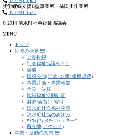
055-981-1605
就労継続支援B型事業所 柿田川作業所
055-981-1632
© 2014 清水町社会福祉協議会
MENU
トップ
社協の概要
会長挨拶
社会福祉協議会とは
組織
情報公開(定款･名簿･報酬規程)
事業計画・事業報告
予算・決算
地域福祉活動計画
財源(会費)・寄付
清水町社会福祉憲章
清水町社協のあゆみ
ﾏｽｺｯﾄｷｬﾗｸﾀｰ”カッキー”
所在地(アクセス)
事業・活動の案内