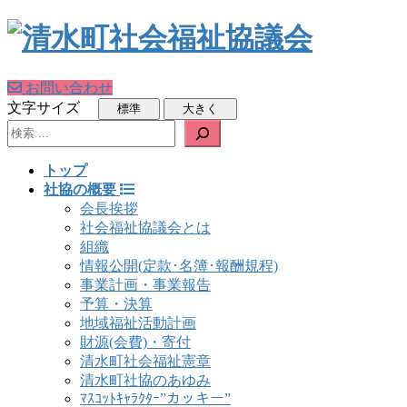
お問い合わせ
文字サイズ
検索
トップ
社協の概要
会長挨拶
社会福祉協議会とは
組織
情報公開(定款･名簿･報酬規程)
事業計画・事業報告
予算・決算
地域福祉活動計画
財源(会費)・寄付
清水町社会福祉憲章
清水町社協のあゆみ
ﾏｽｺｯﾄｷｬﾗｸﾀｰ”カッキー”