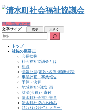
お問い合わせ
文字サイズ
検索
トップ
社協の概要
会長挨拶
社会福祉協議会とは
組織
情報公開(定款･名簿･報酬規程)
事業計画・事業報告
予算・決算
地域福祉活動計画
財源(会費)・寄付
清水町社会福祉憲章
清水町社協のあゆみ
ﾏｽｺｯﾄｷｬﾗｸﾀｰ”カッキー”