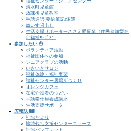
福祉センター・シニアセンター
清水町児童館
放課後児童教室
手話通訳(要約筆記)派遣
車いす貸出し
生活支援サポーターささえ愛事業（住民参加型在
宅福祉ｻｰﾋﾞｽ）
参加したい
ボランティア活動
福祉団体への参加
シニアクラブの活動
いきいきサロン
福祉体験・福祉実習
福祉センター居場所づくり
オレンジカフェ
在宅介護者のつどい
手話奉仕員養成講座
生活支援サポーター
広報誌
社協だより
地域包括支援センターニュース
社協パンフレット