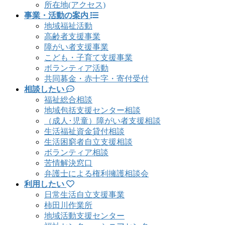
所在地(アクセス)
事業・活動の案内
地域福祉活動
高齢者支援事業
障がい者支援事業
こども・子育て支援事業
ボランティア活動
共同募金・赤十字・寄付受付
相談したい
福祉総合相談
地域包括支援センター相談
（成人･児童）障がい者支援相談
生活福祉資金貸付相談
生活困窮者自立支援相談
ボランティア相談
苦情解決窓口
弁護士による権利擁護相談会
利用したい
日常生活自立支援事業
柿田川作業所
地域活動支援センター