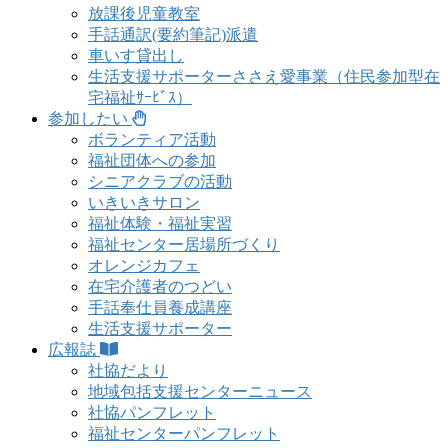
放課後児童教室
手話通訳(要約筆記)派遣
車いす貸出し
生活支援サポーターささえ愛事業（住民参加型在
宅福祉ｻｰﾋﾞｽ）
参加したい
ボランティア活動
福祉団体への参加
シニアクラブの活動
いきいきサロン
福祉体験・福祉実習
福祉センター居場所づくり
オレンジカフェ
在宅介護者のつどい
手話奉仕員養成講座
生活支援サポーター
広報誌
社協だより
地域包括支援センターニュース
社協パンフレット
福祉センターパンフレット