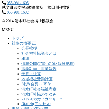
055-981-1605
就労継続支援B型事業所 柿田川作業所
055-981-1632
© 2014 清水町社会福祉協議会
MENU
トップ
社協の概要
会長挨拶
社会福祉協議会とは
組織
情報公開(定款･名簿･報酬規程)
事業計画・事業報告
予算・決算
地域福祉活動計画
財源(会費)・寄付
清水町社会福祉憲章
清水町社協のあゆみ
ﾏｽｺｯﾄｷｬﾗｸﾀｰ”カッキー”
所在地(アクセス)
事業・活動の案内