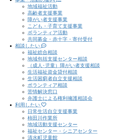
地域福祉活動
高齢者支援事業
障がい者支援事業
こども・子育て支援事業
ボランティア活動
共同募金・赤十字・寄付受付
相談したい
福祉総合相談
地域包括支援センター相談
（成人･児童）障がい者支援相談
生活福祉資金貸付相談
生活困窮者自立支援相談
ボランティア相談
苦情解決窓口
弁護士による権利擁護相談会
利用したい
日常生活自立支援事業
柿田川作業所
地域活動支援センター
福祉センター・シニアセンター
清水町児童館