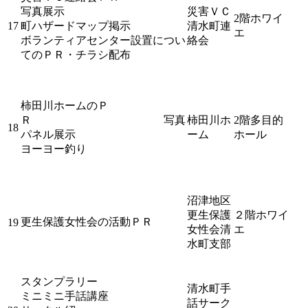
写真展示
災害ＶＣ
2階ホワイ
17
町ハザードマップ掲示
清水町連
エ
ボランティアセンター設置につい
絡会
てのＰＲ・チラシ配布
柿田川ホームのＰ
Ｒ 写真
柿田川ホ
2階多目的
18
パネル展示
ーム
ホール
ヨーヨー釣り
沼津地区
更生保護
２階ホワイ
更生保護女性会の活動ＰＲ
19
女性会清
エ
水町支部
スタンプラリー
清水町手
ミニミニ手話講座
話サーク