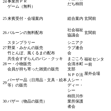
事業所ＰＲ
24
だち柿田
ゲーム（無料）
25
来賓受付・会場案内
総合案内
玄関前
社会福祉
26
バルーンの無料配布
玄関前
協議会
スタンプラリー
シニアク
27
野菜・みかんの販売
ラブ連合
竹とんぼ、風くるまの配布
会
共生会すずらんのパン・クッキ
まごころ
福祉センタ
28
ー・小物販売
会清水町
ー前
会員が持ち寄った雑貨の販売
支部
屋外会場
ＮＰＯ法
バーザー品（日用品・文具・絵本
人シー・
29
等）の販売
ディー・
シー
柿田川作
30
バザー（物品の販売）
業所保護
者会