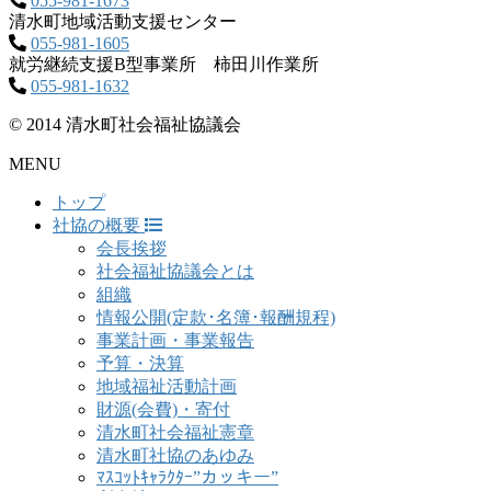
055-981-1673
清水町地域活動支援センター
055-981-1605
就労継続支援B型事業所 柿田川作業所
055-981-1632
© 2014 清水町社会福祉協議会
MENU
トップ
社協の概要
会長挨拶
社会福祉協議会とは
組織
情報公開(定款･名簿･報酬規程)
事業計画・事業報告
予算・決算
地域福祉活動計画
財源(会費)・寄付
清水町社会福祉憲章
清水町社協のあゆみ
ﾏｽｺｯﾄｷｬﾗｸﾀｰ”カッキー”