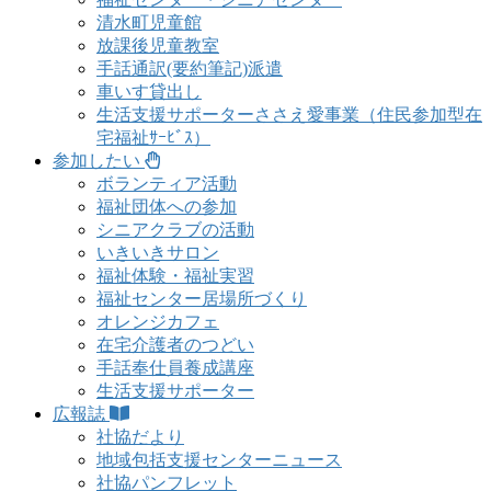
清水町児童館
放課後児童教室
手話通訳(要約筆記)派遣
車いす貸出し
生活支援サポーターささえ愛事業（住民参加型在
宅福祉ｻｰﾋﾞｽ）
参加したい
ボランティア活動
福祉団体への参加
シニアクラブの活動
いきいきサロン
福祉体験・福祉実習
福祉センター居場所づくり
オレンジカフェ
在宅介護者のつどい
手話奉仕員養成講座
生活支援サポーター
広報誌
社協だより
地域包括支援センターニュース
社協パンフレット