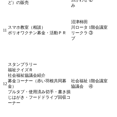
ど）の販売
み
沼津柿田
スマホ教室（相談）
川ロータ
1階会議室
11
ポリオワクチン募金・活動ＰＲ
リークラ
③
ブ
スタンプラリー
福祉クイズＲ
社会福祉協議会紹介
募金コーナー（赤い羽根共同募
社会福祉
1階会議室
12
金）
協議会
④
プルタブ・使用済み切手・書き損
じはがき・フードドライブ回収コ
ーナー