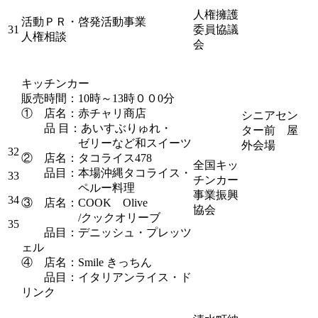
人権擁護
活動ＰＲ・啓発活動事業
31
委員協議
人権相談
会
キッチンカー
販売時間：10時～13時００0分
① 店名：赤チャリ商店
シニアセン
品 目：あいすぶりゅれ・
ター前 屋
ゼリーなど和スイーツ
外会場
32
② 店名：タコライス478
全国キッ
品目：本場沖縄タコライス・
33
チンカー
ペルー料理
事業振興
34
③ 店名：COOK Olive
協会
/クックオリーブ
35
品目：デニッシュ・プレッツ
ェル
④ 店名：Smile きっちん
品目：イタリアンライス・ド
リンク