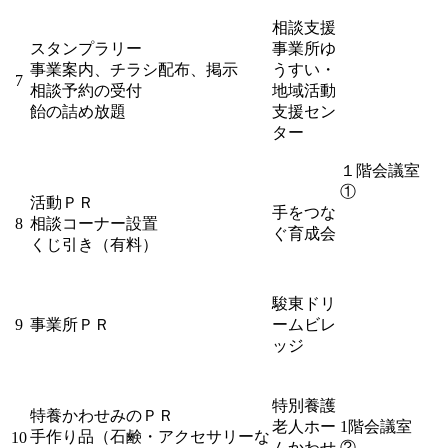
相談支援
スタンプラリー
事業所ゆ
事業案内、チラシ配布、掲示
うすい・
7
相談予約の受付
地域活動
飴の詰め放題
支援セン
ター
１階会議室
①
活動ＰＲ
手をつな
8
相談コーナー設置
ぐ育成会
くじ引き（有料）
駿東ドリ
9
事業所ＰＲ
ームビレ
ッジ
特別養護
特養かわせみのＰＲ
老人ホー
1階会議室
手作り品（石鹸・アクセサリーな
10
ムかわせ
②