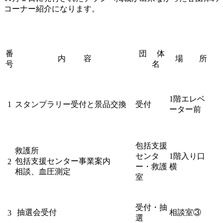
コーナー紹介になります。
番
団 体
内 容
場 所
号
名
1階エレベ
1
スタンプラリー受付と景品交換
受付
ーター前
包括支援
救護所
センタ
1階入り口
包括支援センター事業案内
2
ー・救護
横
相談、血圧測定
室
受付・抽
抽選会受付
相談室③
3
選