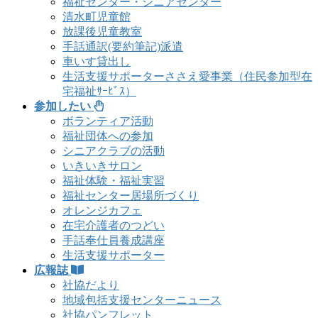
福祉センター・シニアセンター
清水町児童館
放課後児童教室
手話通訳(要約筆記)派遣
車いす貸出し
生活支援サポーターささえ愛事業（住民参加型在
宅福祉ｻｰﾋﾞｽ）
参加したい
ボランティア活動
福祉団体への参加
シニアクラブの活動
いきいきサロン
福祉体験・福祉実習
福祉センター居場所づくり
オレンジカフェ
在宅介護者のつどい
手話奉仕員養成講座
生活支援サポーター
広報誌
社協だより
地域包括支援センターニュース
社協パンフレット