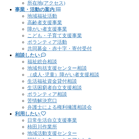
所在地(アクセス)
事業・活動の案内
地域福祉活動
高齢者支援事業
障がい者支援事業
こども・子育て支援事業
ボランティア活動
共同募金・赤十字・寄付受付
相談したい
福祉総合相談
地域包括支援センター相談
（成人･児童）障がい者支援相談
生活福祉資金貸付相談
生活困窮者自立支援相談
ボランティア相談
苦情解決窓口
弁護士による権利擁護相談会
利用したい
日常生活自立支援事業
柿田川作業所
地域活動支援センター