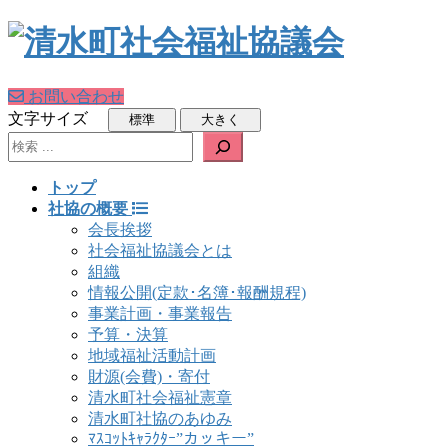
お問い合わせ
文字サイズ
検索
トップ
社協の概要
会長挨拶
社会福祉協議会とは
組織
情報公開(定款･名簿･報酬規程)
事業計画・事業報告
予算・決算
地域福祉活動計画
財源(会費)・寄付
清水町社会福祉憲章
清水町社協のあゆみ
ﾏｽｺｯﾄｷｬﾗｸﾀｰ”カッキー”