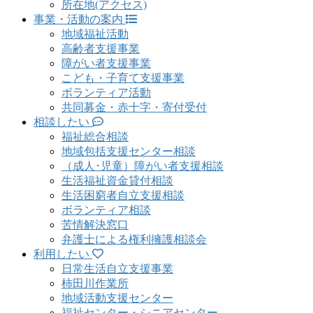
所在地(アクセス)
事業・活動の案内
地域福祉活動
高齢者支援事業
障がい者支援事業
こども・子育て支援事業
ボランティア活動
共同募金・赤十字・寄付受付
相談したい
福祉総合相談
地域包括支援センター相談
（成人･児童）障がい者支援相談
生活福祉資金貸付相談
生活困窮者自立支援相談
ボランティア相談
苦情解決窓口
弁護士による権利擁護相談会
利用したい
日常生活自立支援事業
柿田川作業所
地域活動支援センター
福祉センター・シニアセンター