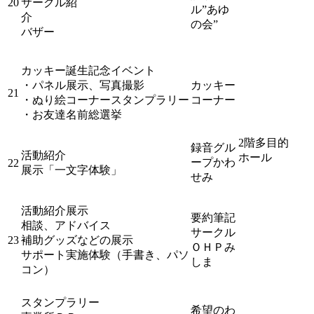
20
サークル紹
ル”あゆ
介
の会”
バザー
カッキー誕生記念イベント
・パネル展示、写真撮影
カッキー
21
・ぬり絵コーナースタンプラリー
コーナー
・お友達名前総選挙
2階多目的
録音グル
活動紹介
ホール
ープかわ
22
展示「一文字体験」
せみ
活動紹介展示
要約筆記
相談、アドバイス
サークル
23
補助グッズなどの展示
ＯＨＰみ
サポート実施体験（手書き、パソ
しま
コン）
スタンプラリー
希望のわ