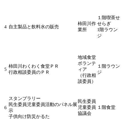
１階喫茶せ
柿田川作
せらぎ
4
自主製品と飲料水の販売
業所
1階ラウン
ジ
地域食堂
ボランテ
柿田川わくわく食堂ＰＲ
１階ラウン
5
ィア
行政相談委員のＰＲ
ジ
（行政相
談委員）
スタンプラリー
民生委員
民生委員児童委員活動のパネル展
児童委員
１階食堂
6
示
協議会
子供向け防災かるた