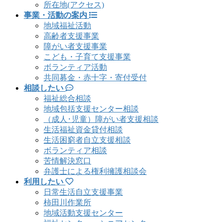
所在地(アクセス)
事業・活動の案内
地域福祉活動
高齢者支援事業
障がい者支援事業
こども・子育て支援事業
ボランティア活動
共同募金・赤十字・寄付受付
相談したい
福祉総合相談
地域包括支援センター相談
（成人･児童）障がい者支援相談
生活福祉資金貸付相談
生活困窮者自立支援相談
ボランティア相談
苦情解決窓口
弁護士による権利擁護相談会
利用したい
日常生活自立支援事業
柿田川作業所
地域活動支援センター