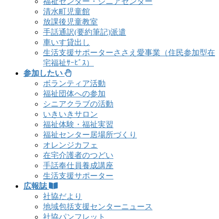
福祉センター・シニアセンター
清水町児童館
放課後児童教室
手話通訳(要約筆記)派遣
車いす貸出し
生活支援サポーターささえ愛事業（住民参加型在
宅福祉ｻｰﾋﾞｽ）
参加したい
ボランティア活動
福祉団体への参加
シニアクラブの活動
いきいきサロン
福祉体験・福祉実習
福祉センター居場所づくり
オレンジカフェ
在宅介護者のつどい
手話奉仕員養成講座
生活支援サポーター
広報誌
社協だより
地域包括支援センターニュース
社協パンフレット