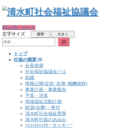
お問い合わせ
文字サイズ
検索
トップ
社協の概要
会長挨拶
社会福祉協議会とは
組織
情報公開(定款･名簿･報酬規程)
事業計画・事業報告
予算・決算
地域福祉活動計画
財源(会費)・寄付
清水町社会福祉憲章
清水町社協のあゆみ
ﾏｽｺｯﾄｷｬﾗｸﾀｰ”カッキー”