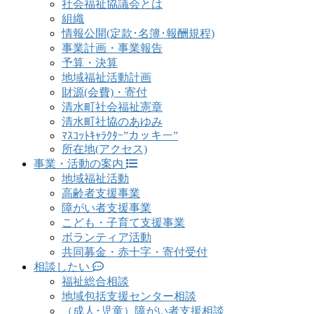
社会福祉協議会とは
組織
情報公開(定款･名簿･報酬規程)
事業計画・事業報告
予算・決算
地域福祉活動計画
財源(会費)・寄付
清水町社会福祉憲章
清水町社協のあゆみ
ﾏｽｺｯﾄｷｬﾗｸﾀｰ”カッキー”
所在地(アクセス)
事業・活動の案内
地域福祉活動
高齢者支援事業
障がい者支援事業
こども・子育て支援事業
ボランティア活動
共同募金・赤十字・寄付受付
相談したい
福祉総合相談
地域包括支援センター相談
（成人･児童）障がい者支援相談