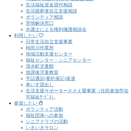
生活福祉資金貸付相談
生活困窮者自立支援相談
ボランティア相談
苦情解決窓口
弁護士による権利擁護相談会
利用したい
日常生活自立支援事業
柿田川作業所
地域活動支援センター
福祉センター・シニアセンター
清水町児童館
放課後児童教室
手話通訳(要約筆記)派遣
車いす貸出し
生活支援サポーターささえ愛事業（住民参加型在
宅福祉ｻｰﾋﾞｽ）
参加したい
ボランティア活動
福祉団体への参加
シニアクラブの活動
いきいきサロン