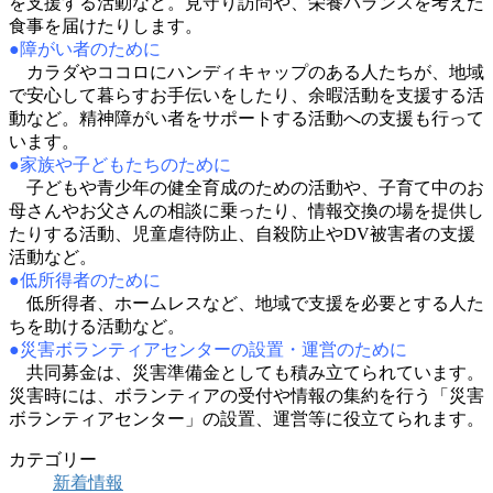
を支援する活動など。見守り訪問や、栄養バランスを考えた
食事を届けたりします。
●障がい者のために
カラダやココロにハンディキャップのある人たちが、地域
で安心して暮らすお手伝いをしたり、余暇活動を支援する活
動など。精神障がい者をサポートする活動への支援も行って
います。
●家族や子どもたちのために
子どもや青少年の健全育成のための活動や、子育て中のお
母さんやお父さんの相談に乗ったり、情報交換の場を提供し
たりする活動、児童虐待防止、自殺防止や
DV
被害者の支援
活動など。
●低所得者のために
低所得者、ホームレスなど、地域で支援を必要とする人た
ちを助ける活動など。
●災害ボランティアセンターの設置・運営のために
共同募金は、災害準備金としても積み立てられています。
災害時には、ボランティアの受付や情報の集約を行う「災害
ボランティアセンター」の設置、運営等に役立てられます。
カテゴリー
新着情報